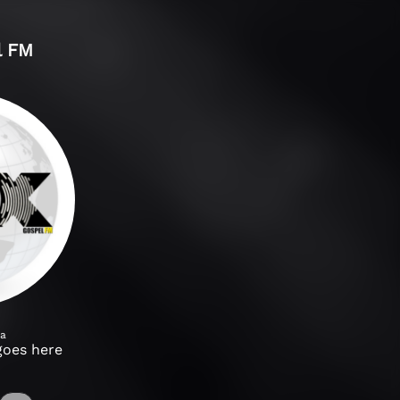
l FM
ra
goes here